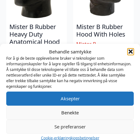
Mister B Rubber
Mister B Rubber
Heavy Duty
Hood With Holes
Anatomical Hood
Mister B
With Holes
499
kr
Behandle samtykke
For å gi de beste opplevelsene bruker vi teknologier som
Mister B
informasjonskapsler for å lagre og/eller få tilgang til enhetsinformasjon.
1779
kr
Å samtykke til disse teknologiene vil tillate oss å behandle data som
nettleseratferd eller unike ID-er på dette nettstedet. Å ikke samtykke
eller trekke tilbake samtykke kan ha negativ innvirkning på visse
egenskaper og funksjoner.
Aksepter
Benekte
Se preferanser
Cookie-erklæring
kjopsbetingelser