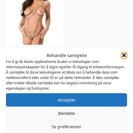
Metal Body
Behandle samtykke
Harness – Silver
For å gi de beste opplevelsene bruker vi teknologier som
informasjonskapsler for å lagre og/eller få tilgang til enhetsinformasjon.
Rimba
Å samtykke til disse teknologiene vil tillate oss å behandle data som
1379
kr
nettleseratferd eller unike ID-er på dette nettstedet. Å ikke samtykke
eller trekke tilbake samtykke kan ha negativ innvirkning på visse
egenskaper og funksjoner.
Aksepter
Benekte
Se preferanser