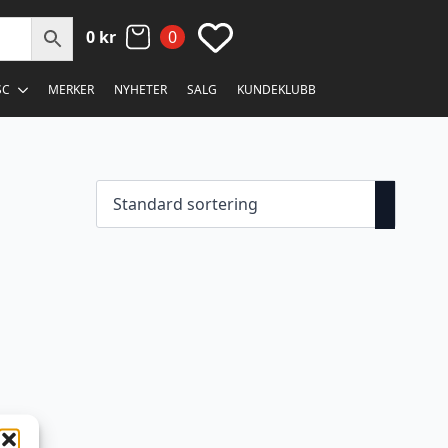
0
kr
0
SC
MERKER
NYHETER
SALG
KUNDEKLUBB