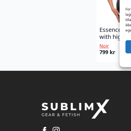
For
lag
til
ikk
Essence lac
ege
with high co
Noir
799
kr