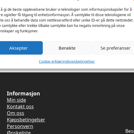
 å gi de beste opplevelsene bruker vi teknologier som informasjonskapsler for å
re og/eller få tilgang til enhetsinformasjon. Å samtykke til disse teknologiene vil
late oss å behandle data som nettleseratferd eller unike ID-er på dette nettstedet.
e samtykke eller trekke tilbake samtykke kan ha negativ innvirkning på visse
e top
nskaper og funksjoner.
llar
Aksepter
Benekte
Se preferanser
Cookie-erklæring
kjopsbetingelser
Informasjon
Min side
Kontakt oss
Om oss
Kjøpsbetingelser
Personvern
Bes
Ønskeliste