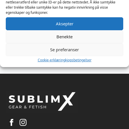
nettleseratferd eller unike ID-er på dette nettstedet. Å ikke samtykke
eller trekke tilbake samtykke kan ha negativ innvirkning på visse
egenskaper og funksjoner.
Aksepter
Stay Up Sheer
Stay Up Sheer
Thigh Highs – One
Thigh Highs – One
Benekte
Size Black
Size White
Leg Avenue
Leg Avenue
Se preferanser
299
kr
279
kr
Cookie-erklæring
kjopsbetingelser