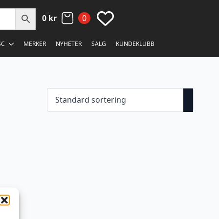
0
kr
0
SC
MERKER
NYHETER
SALG
KUNDEKLUBB