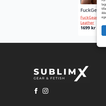
For
lag
til
FuckGear R
ikk
FuckGear by 
ege
Leather
1699
kr