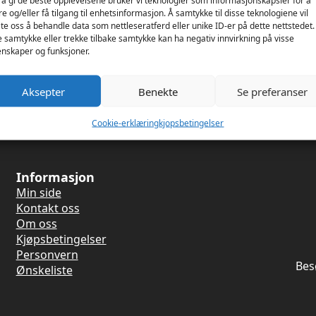
 å gi de beste opplevelsene bruker vi teknologier som informasjonskapsler for å
re og/eller få tilgang til enhetsinformasjon. Å samtykke til disse teknologiene vil
late oss å behandle data som nettleseratferd eller unike ID-er på dette nettstedet.
acer Vest
e samtykke eller trekke tilbake samtykke kan ha negativ innvirkning på visse
MR-S
nskaper og funksjoner.
Aksepter
Benekte
Se preferanser
Cookie-erklæring
kjopsbetingelser
Informasjon
Min side
Kontakt oss
Om oss
Kjøpsbetingelser
Personvern
Bes
Ønskeliste