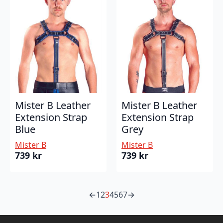
Mister B Leather
Mister B Leather
Extension Strap
Extension Strap
Blue
Grey
Mister B
Mister B
739
kr
739
kr
←
1
2
3
4
5
6
7
→