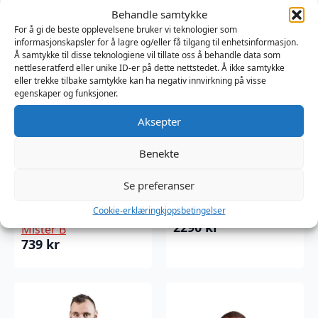
Behandle samtykke
For å gi de beste opplevelsene bruker vi teknologier som
informasjonskapsler for å lagre og/eller få tilgang til enhetsinformasjon.
Å samtykke til disse teknologiene vil tillate oss å behandle data som
nettleseratferd eller unike ID-er på dette nettstedet. Å ikke samtykke
eller trekke tilbake samtykke kan ha negativ innvirkning på visse
egenskaper og funksjoner.
Aksepter
Benekte
Mister B Leather
Mister B Leather
Chest Harness
Chest Harness
Se preferanser
Extension Strap –
Grey
Brown
Cookie-erklæring
kjopsbetingelser
Mister B
2290
kr
Mister B
739
kr