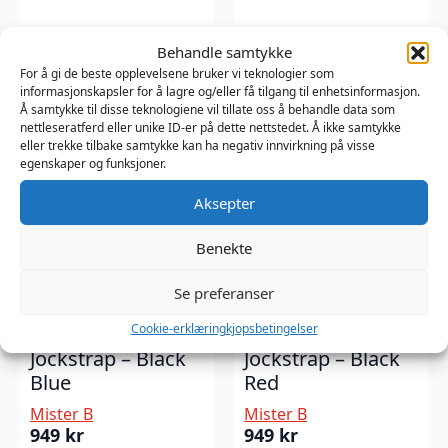
Behandle samtykke
For å gi de beste opplevelsene bruker vi teknologier som
informasjonskapsler for å lagre og/eller få tilgang til enhetsinformasjon.
Å samtykke til disse teknologiene vil tillate oss å behandle data som
nettleseratferd eller unike ID-er på dette nettstedet. Å ikke samtykke
eller trekke tilbake samtykke kan ha negativ innvirkning på visse
egenskaper og funksjoner.
Aksepter
Benekte
Se preferanser
Mister B Leather
Mister B Leather
Cookie-erklæring
kjopsbetingelser
Premium
Premium
Jockstrap – Black
Jockstrap – Black
Blue
Red
Mister B
Mister B
949
kr
949
kr