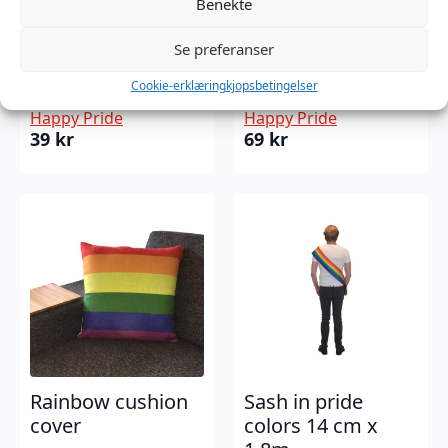
Benekte
Se preferanser
Pride Bracelet in
Pride shoe laces
elastic ribbon
120 cm long
Cookie-erklæring
kjopsbetingelser
Happy Pride
Happy Pride
39
kr
69
kr
Rainbow cushion
Sash in pride
cover
colors 14 cm x