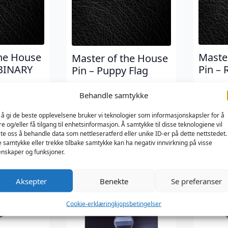
Maste
the House
Master of the House
Pin – 
BINARY
Pin – Puppy Flag
Master 
Master of the House
Behandle samtykke
299
kr
299
kr
 House
 å gi de beste opplevelsene bruker vi teknologier som informasjonskapsler for å
re og/eller få tilgang til enhetsinformasjon. Å samtykke til disse teknologiene vil
late oss å behandle data som nettleseratferd eller unike ID-er på dette nettstedet.
e samtykke eller trekke tilbake samtykke kan ha negativ innvirkning på visse
nskaper og funksjoner.
Aksepter
Benekte
Se preferanser
Cookie-erklæring
kjopsbetingelser