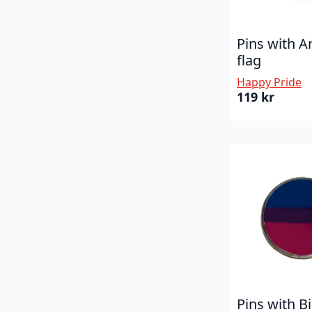
Pins with A
flag
Happy Pride
119
kr
Pins with B