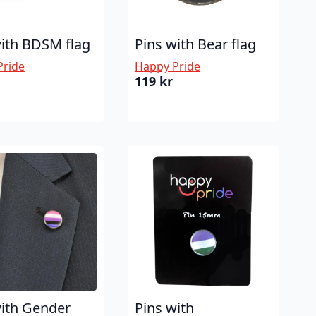
with BDSM flag
Pins with Bear flag
Pride
Happy Pride
119
kr
with Gender
Pins with