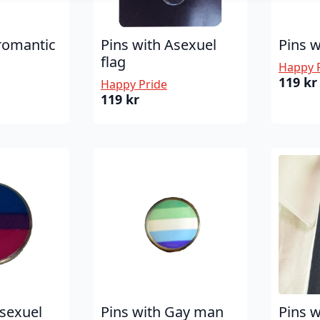
romantic
Pins with Asexuel
Pins 
flag
Happy 
119
kr
Happy Pride
119
kr
isexuel
Pins with Gay man
Pins 