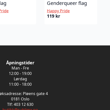
flag
Genderqueer flag
Pride
Happy Pride
119
kr
Åpningstider
Man - Fre
12:00 - 19:00
Lørdag
11:00 - 18:00
øksadresse: Pløens gate 4
0181 Oslo
Tlf: 403 12 630
butikk@sublimx.no