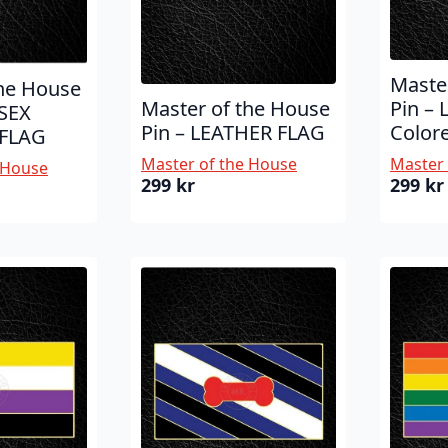
Maste
the House
Master of the House
Pin – 
RSEX
Pin – LEATHER FLAG
Color
 FLAG
Master of the House
Master 
 House
299
kr
299
kr