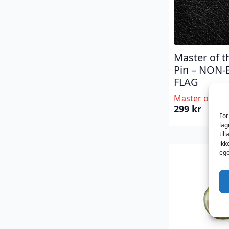
Master of 
Pin – NON-
FLAG
Master of the
299
kr
For
lag
til
ikk
ege