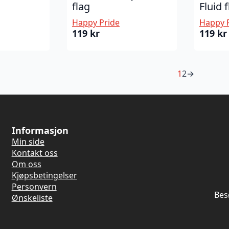
flag
Fluid 
Happy Pride
Happy 
119
kr
119
kr
1
2
→
Informasjon
Min side
Kontakt oss
Om oss
Kjøpsbetingelser
Personvern
Bes
Ønskeliste