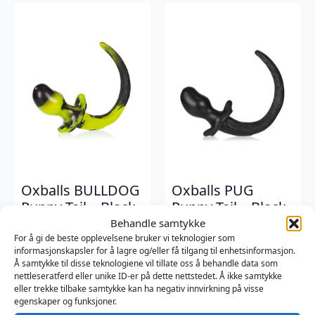
Oxballs BULLDOG
Oxballs PUG
Puppy Tail – Black
Puppy Tail – Black
Yellow – L
Black – S
Behandle samtykke
For å gi de beste opplevelsene bruker vi teknologier som
Oxballs
Oxballs
informasjonskapsler for å lagre og/eller få tilgang til enhetsinformasjon.
2349
kr
1499
kr
Å samtykke til disse teknologiene vil tillate oss å behandle data som
nettleseratferd eller unike ID-er på dette nettstedet. Å ikke samtykke
eller trekke tilbake samtykke kan ha negativ innvirkning på visse
egenskaper og funksjoner.