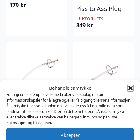
179
kr
Piss to Ass Plug
O-Products
849
kr
Behandle samtykke
For å gi de beste opplevelsene bruker vi teknologier som
informasjonskapsler for å lagre og/eller få tilgang til enhetsinformasjon.
Urethral Catheter
Urethral Catheter
Å samtykke til disse teknologiene vil tillate oss å behandle data som
nettleseratferd eller unike ID-er på dette nettstedet. Å ikke samtykke
Medium/Large
Small/Medium
eller trekke tilbake samtykke kan ha negativ innvirkning på visse
Plug
Plug
egenskaper og funksjoner.
O-Products
O-Products
Aksepter
249
kr
189
kr