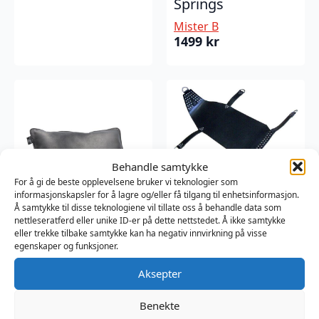
Springs
Mister B
1499
kr
Behandle samtykke
For å gi de beste opplevelsene bruker vi teknologier som
informasjonskapsler for å lagre og/eller få tilgang til enhetsinformasjon.
Å samtykke til disse teknologiene vil tillate oss å behandle data som
Mister B Sling
nettleseratferd eller unike ID-er på dette nettstedet. Å ikke samtykke
Studded
eller trekke tilbake samtykke kan ha negativ innvirkning på visse
egenskaper og funksjoner.
Mister B
Mister B Sling
7099
kr
Aksepter
Pillow Black-Black
Benekte
Mister B