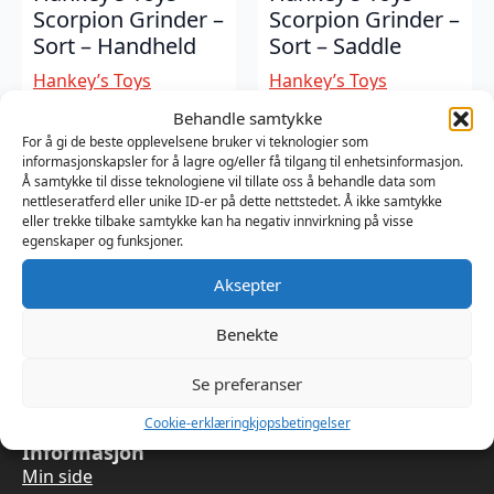
Scorpion Grinder –
Scorpion Grinder –
Sort – Handheld
Sort – Saddle
Hankey’s Toys
Hankey’s Toys
2249
kr
1149
kr
Behandle samtykke
For å gi de beste opplevelsene bruker vi teknologier som
informasjonskapsler for å lagre og/eller få tilgang til enhetsinformasjon.
Å samtykke til disse teknologiene vil tillate oss å behandle data som
nettleseratferd eller unike ID-er på dette nettstedet. Å ikke samtykke
eller trekke tilbake samtykke kan ha negativ innvirkning på visse
egenskaper og funksjoner.
Aksepter
Benekte
Se preferanser
Cookie-erklæring
kjopsbetingelser
Informasjon
Min side