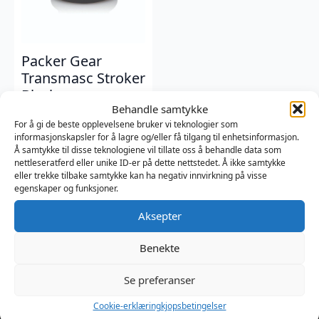
Packer Gear
Transmasc Stroker
Black
Behandle samtykke
Packer Gear
For å gi de beste opplevelsene bruker vi teknologier som
229
kr
informasjonskapsler for å lagre og/eller få tilgang til enhetsinformasjon.
Å samtykke til disse teknologiene vil tillate oss å behandle data som
nettleseratferd eller unike ID-er på dette nettstedet. Å ikke samtykke
eller trekke tilbake samtykke kan ha negativ innvirkning på visse
egenskaper og funksjoner.
Aksepter
Benekte
Se preferanser
Cookie-erklæring
kjopsbetingelser