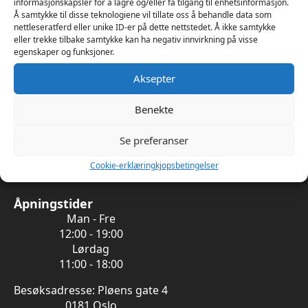
informasjonskapsler for å lagre og/eller få tilgang til enhetsinformasjon.
Å samtykke til disse teknologiene vil tillate oss å behandle data som
nettleseratferd eller unike ID-er på dette nettstedet. Å ikke samtykke
eller trekke tilbake samtykke kan ha negativ innvirkning på visse
egenskaper og funksjoner.
Aksepter
Informasjon
Min side
Benekte
Kontakt oss
Om oss
Se preferanser
Kjøpsbetingelser
Personvern
Cookie-erklæring
kjopsbetingelser
Ønskeliste
Åpningstider
Man - Fre
12:00 - 19:00
Lørdag
11:00 - 18:00
Besøksadresse: Pløens gate 4
0181 Oslo