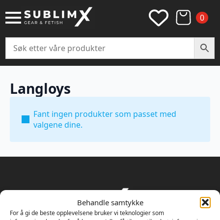
0
Langloys
Fant ingen produkter som passet med
valgene dine.
Behandle samtykke
For å gi de beste opplevelsene bruker vi teknologier som