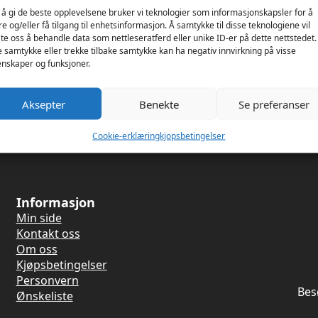
 å gi de beste opplevelsene bruker vi teknologier som informasjonskapsler for å
re og/eller få tilgang til enhetsinformasjon. Å samtykke til disse teknologiene vil
late oss å behandle data som nettleseratferd eller unike ID-er på dette nettstedet.
ainless
Mister B Stainless
Mister
e samtykke eller trekke tilbake samtykke kan ha negativ innvirkning på visse
nskaper og funksjoner.
onut
Cockring Heavy
Cockri
Mister B
Mister 
Aksepter
Benekte
Se preferanser
559
kr
399
kr
Cookie-erklæring
kjopsbetingelser
Informasjon
Min side
Kontakt oss
Om oss
Kjøpsbetingelser
Personvern
Bes
Ønskeliste