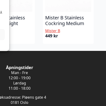
 Å
 B Stainless
Mister B Stainless
ng Light
Cockring Medium
B
Mister B
449
kr
Åpningstider
Man - Fre
12:00 - 19:00
Lørdag
11:00 - 18:00
øksadresse: Pløens gate 4
0181 Oslo