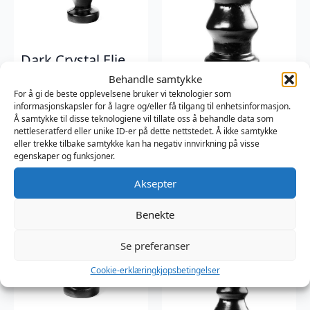
Dark Crystal Elie
Butt Plug Black
Behandle samtykke
For å gi de beste opplevelsene bruker vi teknologier som
Dark Crystal
Dark Crystal Mario
informasjonskapsler for å lagre og/eller få tilgang til enhetsinformasjon.
439
kr
Butt Plug Black
Å samtykke til disse teknologiene vil tillate oss å behandle data som
nettleseratferd eller unike ID-er på dette nettstedet. Å ikke samtykke
Dark Crystal
eller trekke tilbake samtykke kan ha negativ innvirkning på visse
839
kr
egenskaper og funksjoner.
Aksepter
Benekte
Se preferanser
Cookie-erklæring
kjopsbetingelser