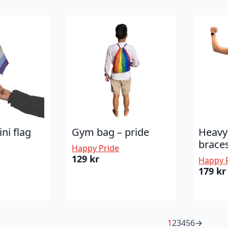
ni flag
Gym bag – pride
Heavy
brace
Happy Pride
129
kr
Happy 
179
kr
1
2
3
4
5
6
→