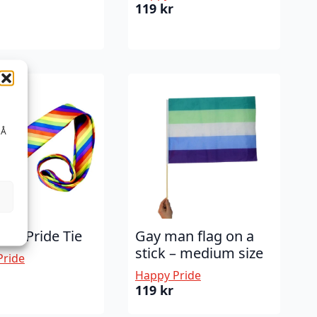
119
kr
 Å
ul – Pride Tie
Gay man flag on a
stick – medium size
Pride
Happy Pride
119
kr