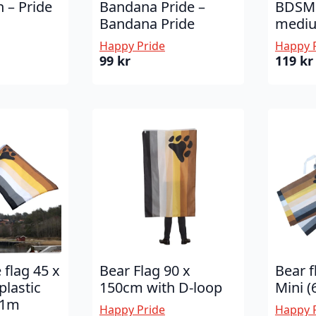
 – Pride
Bandana Pride –
BDSM f
Bandana Pride
mediu
Happy Pride
Happy 
99
kr
119
kr
 flag 45 x
Bear Flag 90 x
Bear f
plastic
150cm with D-loop
Mini (
 1m
Happy Pride
Happy 