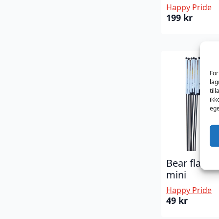
Happy Pride
199
kr
For
lag
til
ikk
ege
Bear flag on
mini
Happy Pride
49
kr