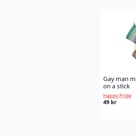
Gay man mi
on a stick
Happy Pride
49
kr