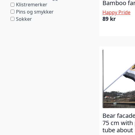
Bamboo fan
Klistremerker
Pins og smykker
Happy Pride
89
kr
Sokker
Bear facade
75 cm with 
tube about