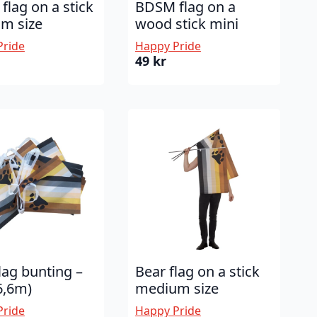
lag on a stick
BDSM flag on a
m size
wood stick mini
Pride
Happy Pride
49
kr
lag bunting –
Bear flag on a stick
6,6m)
medium size
Pride
Happy Pride