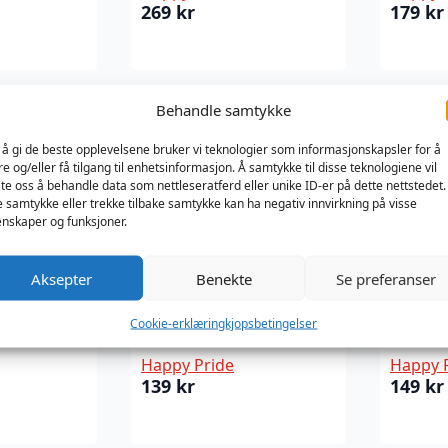
269
kr
179
kr
Behandle samtykke
 å gi de beste opplevelsene bruker vi teknologier som informasjonskapsler for å
re og/eller få tilgang til enhetsinformasjon. Å samtykke til disse teknologiene vil
late oss å behandle data som nettleseratferd eller unike ID-er på dette nettstedet.
e samtykke eller trekke tilbake samtykke kan ha negativ innvirkning på visse
nskaper og funksjoner.
Aksepter
Benekte
Se preferanser
Cookie-erklæring
kjopsbetingelser
 a stick
Canvas belt – Pride
Colorf
Happy Pride
Happy 
139
kr
149
kr