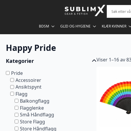
BDSM
GLID OG HYGIENE
KLÆR KVINNER
Happy Pride
Viser 1–16 av 83
Kategorier
Pride
Accessoirer
Ansiktspynt
Flagg
Balkongflagg
Flagglenke
Små Håndflagg
Store Flagg
Store Håndflagg