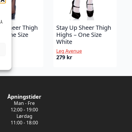
 Å
Up Sheer Thigh
Stay Up Sheer Thigh
– One Size
Highs – One Size
White
enue
Leg Avenue
279
kr
Åpningstider
Man - Fre
12:00 - 19:00
Lørdag
11:00 - 18:00