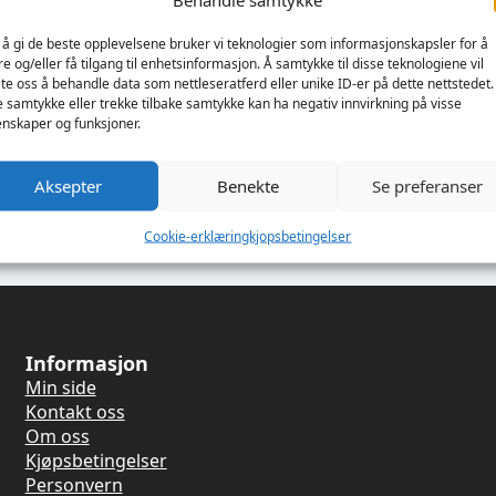
 å gi de beste opplevelsene bruker vi teknologier som informasjonskapsler for å
re og/eller få tilgang til enhetsinformasjon. Å samtykke til disse teknologiene vil
late oss å behandle data som nettleseratferd eller unike ID-er på dette nettstedet.
Fishnet
Crotchless Fishnet
Stay 
e samtykke eller trekke tilbake samtykke kan ha negativ innvirkning på visse
nskaper og funksjoner.
 Black –
Pantyhose – Black –
Highs 
Queen Size
Black
Aksepter
Benekte
Se preferanser
Leg Avenue
Leg Av
229
kr
299
kr
Cookie-erklæring
kjopsbetingelser
Informasjon
Min side
Kontakt oss
Om oss
Kjøpsbetingelser
Personvern