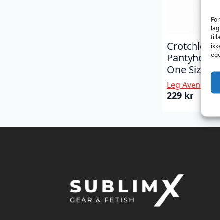
For
lag
til
Crotchless 
ikk
ege
Pantyhose –
One Size
Leg Avenue
229
kr