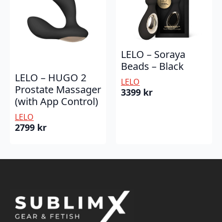
LELO – Soraya
Beads – Black
LELO – HUGO 2
LELO
Prostate Massager
3399
kr
(with App Control)
LELO
2799
kr