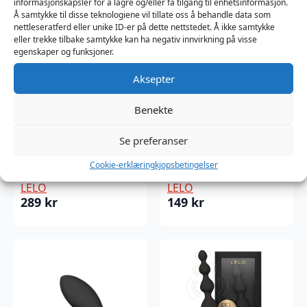
informasjonskapsler for å lagre og/eller få tilgang til enhetsinformasjon.
Å samtykke til disse teknologiene vil tillate oss å behandle data som
nettleseratferd eller unike ID-er på dette nettstedet. Å ikke samtykke
eller trekke tilbake samtykke kan ha negativ innvirkning på visse
egenskaper og funksjoner.
Aksepter
Benekte
LELO – HEX
LELO – HEX
Se preferanser
Respect XL
Respect XL
Condoms 12 Pack
Condoms 3 Pack
Cookie-erklæring
kjopsbetingelser
LELO
LELO
289
kr
149
kr