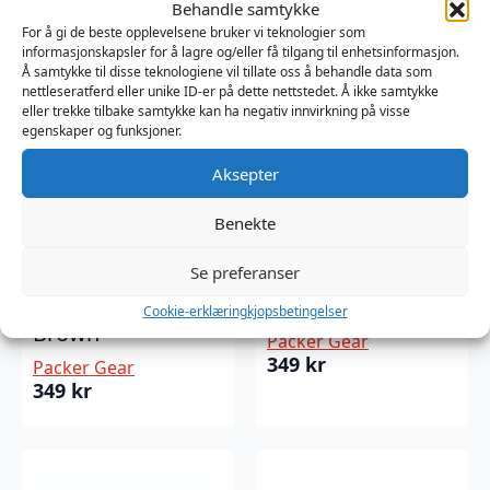
Behandle samtykke
For å gi de beste opplevelsene bruker vi teknologier som
informasjonskapsler for å lagre og/eller få tilgang til enhetsinformasjon.
Å samtykke til disse teknologiene vil tillate oss å behandle data som
nettleseratferd eller unike ID-er på dette nettstedet. Å ikke samtykke
eller trekke tilbake samtykke kan ha negativ innvirkning på visse
egenskaper og funksjoner.
Aksepter
Benekte
Se preferanser
Packer Gear Stand
Packer Gear Stand
To Pee Packer
To Pee Packer Fair
Cookie-erklæring
kjopsbetingelser
Brown
Packer Gear
349
kr
Packer Gear
349
kr