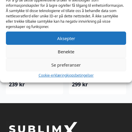
For å gi de beste opplevelsene bruker vi teknologier som
informasjonskapsler for å lagre og/eller få tilgang til enhetsinformasjon.
Å samtykke til disse teknologiene vil tillate oss å behandle data som
nettleseratferd eller unike ID-er på dette nettstedet. Å ikke samtykke
eller trekke tilbake samtykke kan ha negativ innvirkning på visse
egenskaper og funksjoner.
Aksepter
Superhero –
Superhero Strong
Benekte
Performance
– Performance
Spray for Men – 20
Spray for Men – 20
Se preferanser
ml
ml
Cookie-erklæring
kjopsbetingelser
Pjur
Pjur
239
kr
299
kr