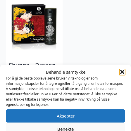
Shunga – Dragon
Cream –
Behandle samtykke
Stimulation Cream
For å gi de beste opplevelsene bruker vi teknologier som
informasjonskapsler for å lagre og/eller få tilgang til enhetsinformasjon.
Him and Her – 60
Å samtykke til disse teknologiene vil tillate oss å behandle data som
ml
nettleseratferd eller unike ID-er på dette nettstedet. Å ikke samtykke
eller trekke tilbake samtykke kan ha negativ innvirkning på visse
Shunga
egenskaper og funksjoner.
549
kr
Aksepter
Benekte