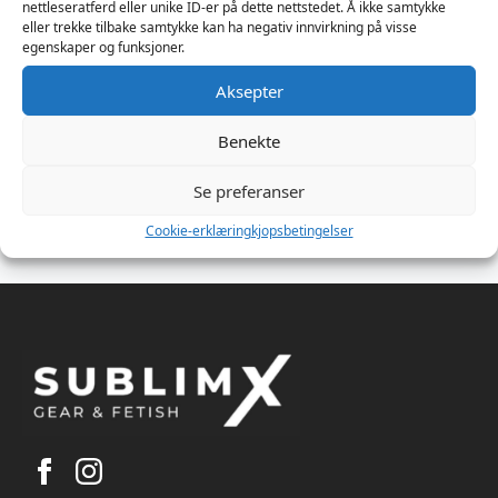
nettleseratferd eller unike ID-er på dette nettstedet. Å ikke samtykke
eller trekke tilbake samtykke kan ha negativ innvirkning på visse
egenskaper og funksjoner.
Aksepter
TGS Long
TGS Short
Racerback Chest
Racerback Chest
Benekte
Binder, black
Binder
Transguy Supply
Transguy Supply
Se preferanser
929
kr
859
kr
Cookie-erklæring
kjopsbetingelser