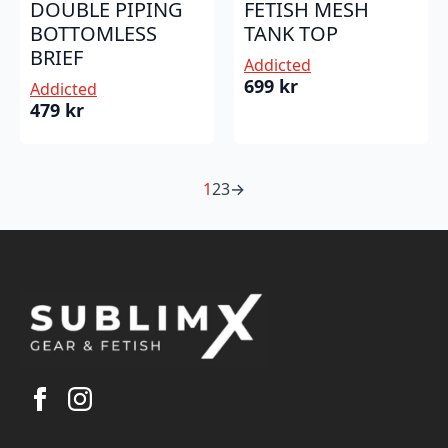
DOUBLE PIPING
FETISH MESH
BOTTOMLESS
TANK TOP
BRIEF
Addicted
699
kr
Addicted
479
kr
1
2
3
→