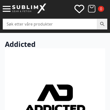
0
Addicted