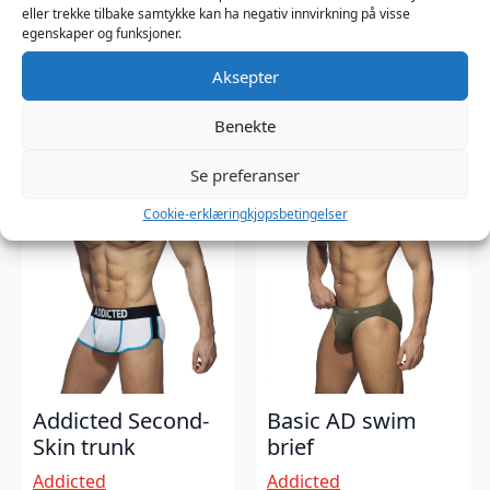
eller trekke tilbake samtykke kan ha negativ innvirkning på visse
egenskaper og funksjoner.
Addicted Second-
Addicted Second-
Skin Brief
Skin Jock
Aksepter
Addicted
Addicted
Benekte
379
kr
349
kr
Se preferanser
Cookie-erklæring
kjopsbetingelser
Addicted Second-
Basic AD swim
Skin trunk
brief
Addicted
Addicted