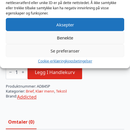
gir et stilig og gjenkjennelig preg.
nettleseratferd eller unike ID-er på dette nettstedet. Å ikke samtykke
Barcelona-design: Stolt designet og produsert i
eller trekke tilbake samtykke kan ha negativ innvirkning på visse
Barcelona – med fokus på kvalitet, komfort og stil.
egenskaper og funksjoner.
Farge
Aksepter
Benekte
Størrelse
Se preferanser
Cookie-erklæring
kjopsbetingelser
Addicted
Combi
Legg I Handlekurv
mesh
Brief
antall
Produktnummer:
AD845P
Kategorier:
Brief
,
Klær menn
,
Tekstil
Brand:
Addicted
Omtaler (0)