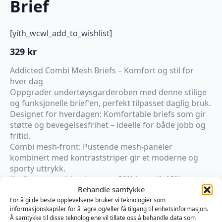
Brief
[yith_wcwl_add_to_wishlist]
329
kr
Addicted Combi Mesh Briefs – Komfort og stil for
hver dag
Oppgrader undertøysgarderoben med denne stilige
og funksjonelle brief’en, perfekt tilpasset daglig bruk.
Designet for hverdagen: Komfortable briefs som gir
støtte og bevegelsesfrihet – ideelle for både jobb og
fritid.
Combi mesh-front: Pustende mesh-paneler
kombinert med kontraststriper gir et moderne og
sporty uttrykk.
Kvalitetsmaterialer: Laget av 80% bomull, 10%
Behandle samtykke
polyester og 10% elastan – mykt, slitesterkt og
elastisk for perfekt passform.
For å gi de beste opplevelsene bruker vi teknologier som
informasjonskapsler for å lagre og/eller få tilgang til enhetsinformasjon.
ADDICTED-logo: Elastisk midjebånd med ikonisk logo
Å samtykke til disse teknologiene vil tillate oss å behandle data som