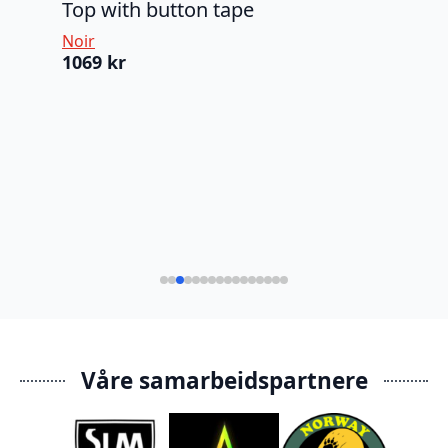
Top with button tape
Noir
1069
kr
Ony
Noi
10
Våre samarbeidspartnere