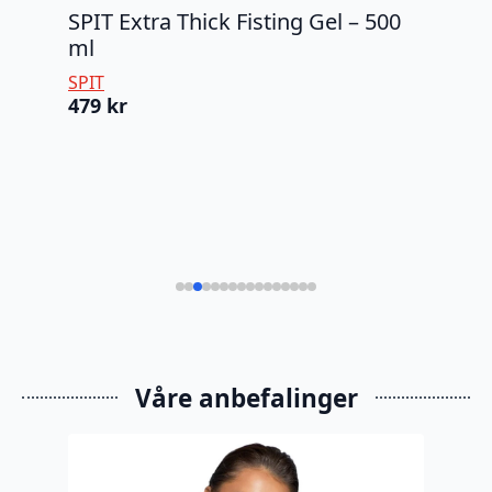
SPIT Extra Thick Fisting Gel – 500
SPI
ml
SPI
32
SPIT
479
kr
Våre anbefalinger