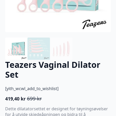
Teazers Vaginal Dilator
Set
[yith_wcwl_add_to_wishlist]
699
kr
419,40
kr
Opprinnelig
Nåværende
pris
pris
Dette dilatatorsettet er designet for tøyningsøvelser
var:
er:
for å utvide skjedeåpningen og bidra til å