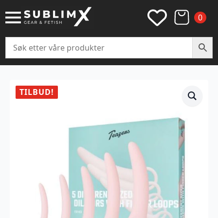
0
TILBUD!