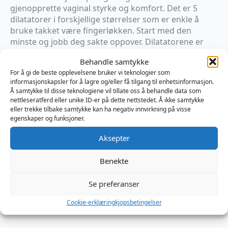
699 kr.
419,40 kr.
gjenopprette vaginal styrke og komfort. Det er 5
dilatatorer i forskjellige størrelser som er enkle å
bruke takket være fingerløkken. Start med den
minste og jobb deg sakte oppover. Dilatatorene er
laget av myk kroppssikker silikon og er fleksible for
Behandle samtykke
en behagelig opplevelse. Bruk alltid rikelig med
For å gi de beste opplevelsene bruker vi teknologier som
vannbasert smøremiddel for å lette innføringen.
informasjonskapsler for å lagre og/eller få tilgang til enhetsinformasjon.
Rengjør dilatatorene enkelt etter bruk med lunkent
Å samtykke til disse teknologiene vil tillate oss å behandle data som
vann og leketøysrens eller en mild såpe.
nettleseratferd eller unike ID-er på dette nettstedet. Å ikke samtykke
eller trekke tilbake samtykke kan ha negativ innvirkning på visse
egenskaper og funksjoner.
På lager
Aksepter
Teazers
Vaginal
Legg I Handlekurv
Dilator
Benekte
Set
antall
Produktnummer:
XODTEA048
Se preferanser
Kategorier:
Dillator
,
Sexleketøy
,
Vagina
Brand:
Teazers
Cookie-erklæring
kjopsbetingelser