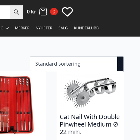
0
kr
0
SC
MERKER
NYHETER
SALG
KUNDEKLUBB
Cat Nail With Double
Pinwheel Medium Ø
22 mm.