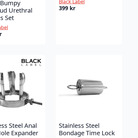
Black Label
. Bumpy
399
kr
ud Urethral
s Set
abel
r
ess Steel Anal
Stainless Steel
Hole Expander
Bondage Time Lock