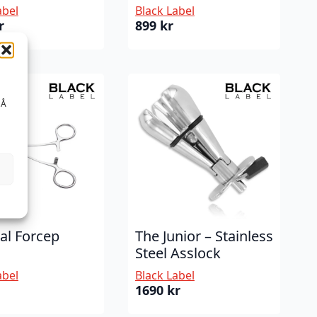
abel
Black Label
r
899
kr
 Å
al Forcep
The Junior – Stainless
Steel Asslock
abel
Black Label
1690
kr