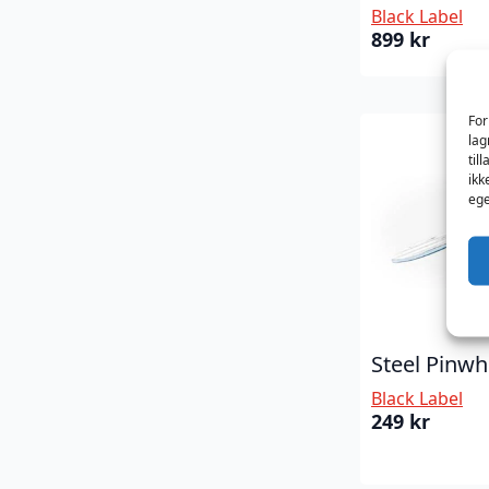
Black Label
899
kr
For
lag
til
ikk
ege
Steel Pinwh
Black Label
249
kr