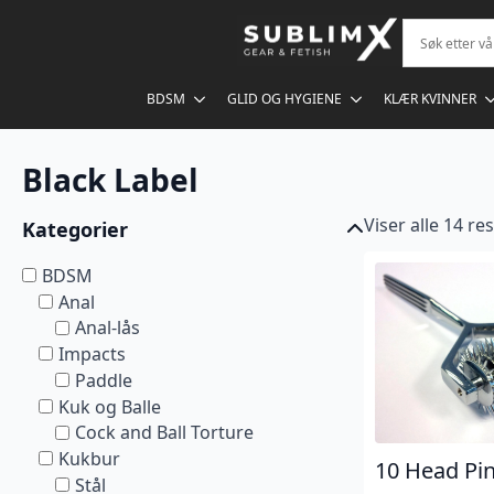
BDSM
GLID OG HYGIENE
KLÆR KVINNER
Black Label
Viser alle 14 re
Kategorier
BDSM
Anal
Anal-lås
Impacts
Paddle
Kuk og Balle
Cock and Ball Torture
Kukbur
10 Head Pi
Stål