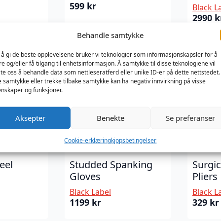
599
kr
Black L
2990
k
Behandle samtykke
 å gi de beste opplevelsene bruker vi teknologier som informasjonskapsler for å
re og/eller få tilgang til enhetsinformasjon. Å samtykke til disse teknologiene vil
late oss å behandle data som nettleseratferd eller unike ID-er på dette nettstedet.
e samtykke eller trekke tilbake samtykke kan ha negativ innvirkning på visse
nskaper og funksjoner.
Aksepter
Benekte
Se preferanser
Cookie-erklæring
kjopsbetingelser
eel
Studded Spanking
Surgic
Gloves
Pliers
Black Label
Black L
1199
kr
329
kr