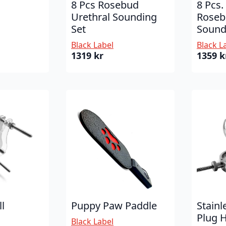
8 Pcs Rosebud
8 Pcs
Urethral Sounding
Roseb
Set
Sound
Black Label
Black L
1319
kr
1359
k
l
Puppy Paw Paddle
Stainl
Plug 
Black Label