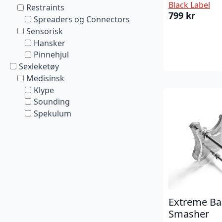
Black Label
Restraints
799
kr
Spreaders og Connectors
Sensorisk
Hansker
Pinnehjul
Sexleketøy
Medisinsk
Klype
Sounding
Spekulum
Extreme Bal
Smasher