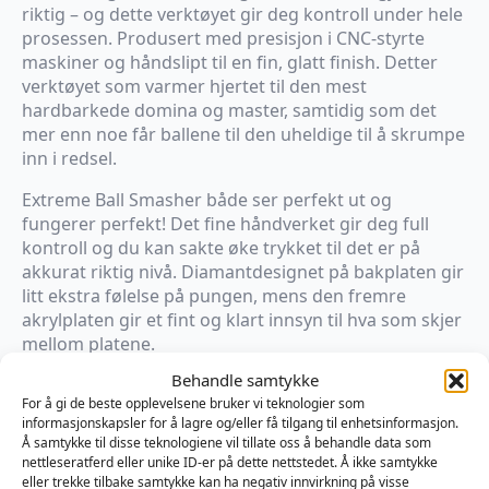
riktig – og dette verktøyet gir deg kontroll under hele
prosessen. Produsert med presisjon i CNC-styrte
maskiner og håndslipt til en fin, glatt finish. Detter
verktøyet som varmer hjertet til den mest
hardbarkede domina og master, samtidig som det
mer enn noe får ballene til den uheldige til å skrumpe
inn i redsel.
Extreme Ball Smasher både ser perfekt ut og
fungerer perfekt! Det fine håndverket gir deg full
kontroll og du kan sakte øke trykket til det er på
akkurat riktig nivå. Diamantdesignet på bakplaten gir
litt ekstra følelse på pungen, mens den fremre
akrylplaten gir et fint og klart innsyn til hva som skjer
mellom platene.
Behandle samtykke
Vi anbefaler på det sterkeste alltid sjekk innom suben
For å gi de beste opplevelsene bruker vi teknologier som
i denne typen spill og bruk sikkerhetsord og/eller
informasjonskapsler for å lagre og/eller få tilgang til enhetsinformasjon.
tegn.
Å samtykke til disse teknologiene vil tillate oss å behandle data som
nettleseratferd eller unike ID-er på dette nettstedet. Å ikke samtykke
Produktdetaljer:
eller trekke tilbake samtykke kan ha negativ innvirkning på visse