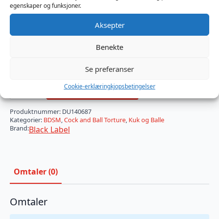
• Platelengde: 12,06 cm
egenskaper og funksjoner.
• Platebredde: 12,06 cm på det bredeste punktet
Aksepter
• Avstand mellom toppboltene: 6,35 cm
• Materialer: Aluminium og akryl
Benekte
På lager
Se preferanser
Extreme
Cookie-erklæring
kjopsbetingelser
Ball
Legg I Handlekurv
Smasher
antall
Produktnummer:
DU140687
Kategorier:
BDSM
,
Cock and Ball Torture
,
Kuk og Balle
Brand:
Black Label
Omtaler (0)
Omtaler