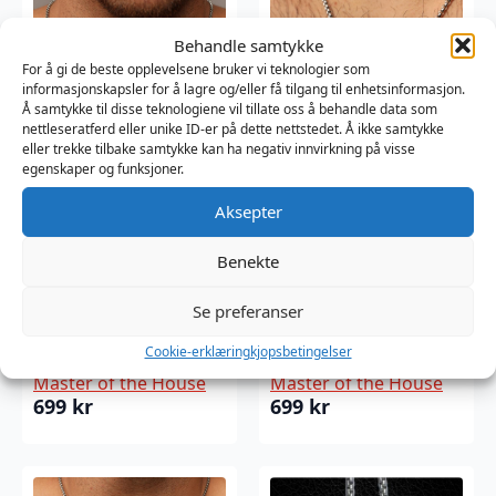
Behandle samtykke
For å gi de beste opplevelsene bruker vi teknologier som
informasjonskapsler for å lagre og/eller få tilgang til enhetsinformasjon.
Å samtykke til disse teknologiene vil tillate oss å behandle data som
nettleseratferd eller unike ID-er på dette nettstedet. Å ikke samtykke
eller trekke tilbake samtykke kan ha negativ innvirkning på visse
egenskaper og funksjoner.
Aksepter
Benekte
Master of the
Master of the
Se preferanser
House Pendant
House Pendant
Bar – PUPPY
Bar – QUEER
Cookie-erklæring
kjopsbetingelser
Master of the House
Master of the House
699
kr
699
kr