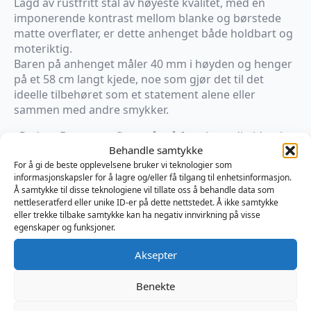
Lagd av rustfritt stål av høyeste kvalitet, med en
imponerende kontrast mellom blanke og børstede
matte overflater, er dette anhenget både holdbart og
moteriktig.
Baren på anhenget måler 40 mm i høyden og henger
på et 58 cm langt kjede, noe som gjør det til det
ideelle tilbehøret som et statement alene eller
sammen med andre smykker.
«Pedant Bar» er en flott måte å fremheve din identitet
Behandle samtykke
på, samtidig som du tilfører et snev av raffinement til
For å gi de beste opplevelsene bruker vi teknologier som
antrekket ditt. Skaff deg ditt i dag og smykket tale for
informasjonskapsler for å lagre og/eller få tilgang til enhetsinformasjon.
seg selv.
Å samtykke til disse teknologiene vil tillate oss å behandle data som
nettleseratferd eller unike ID-er på dette nettstedet. Å ikke samtykke
eller trekke tilbake samtykke kan ha negativ innvirkning på visse
Kun 1 på lager
egenskaper og funksjoner.
Legg I Handlekurv
Aksepter
Benekte
Produktnummer:
MRVHSN012SFRI
Kategorier:
Klær menn
,
Smykker
Brand: