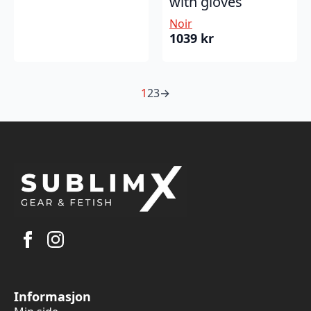
with gloves
Noir
1039
kr
1
2
3
→
Informasjon