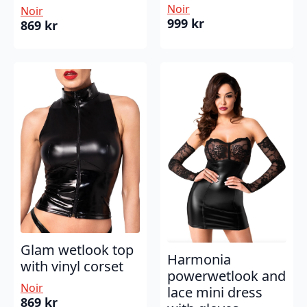
Noir
Noir
999
kr
869
kr
Glam wetlook top
Harmonia
with vinyl corset
powerwetlook and
Noir
lace mini dress
869
kr