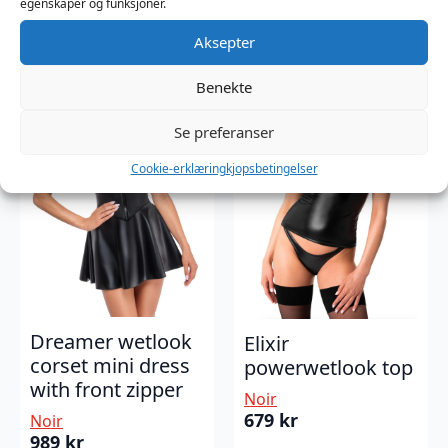
egenskaper og funksjoner.
Aksepter
Benekte
Se preferanser
Cookie-erklæring
kjopsbetingelser
Dreamer wetlook
Elixir
corset mini dress
powerwetlook top
with front zipper
Noir
679
kr
Noir
989
kr