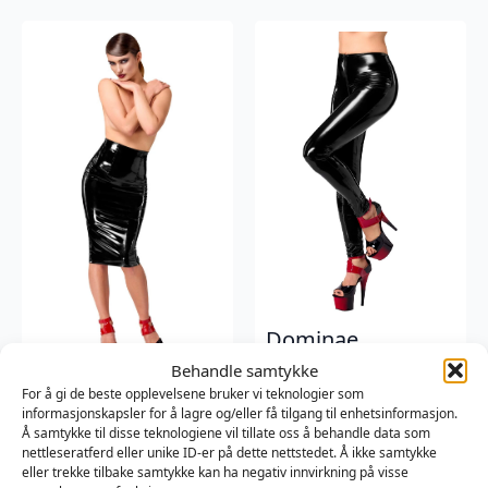
Dominae
Skinslave PVC
Behandle samtykke
Leggins
Dominae Column
For å gi de beste opplevelsene bruker vi teknologier som
informasjonskapsler for å lagre og/eller få tilgang til enhetsinformasjon.
PVC pencil skirt
Noir
Å samtykke til disse teknologiene vil tillate oss å behandle data som
1199
kr
Noir
nettleseratferd eller unike ID-er på dette nettstedet. Å ikke samtykke
eller trekke tilbake samtykke kan ha negativ innvirkning på visse
1169
kr