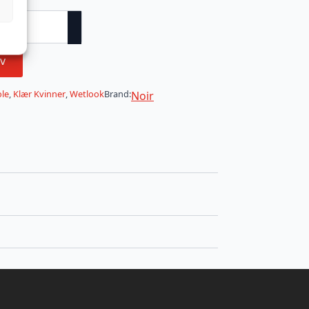
v
ole
,
Klær Kvinner
,
Wetlook
Brand:
Noir