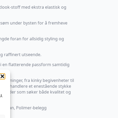
tlook-stoff med ekstra elastisk og
d søm under bysten for å fremheve
lengde foran for allsidig styling og
g raffinert utseende.
i en flatterende passform samtidig
.
anledninger, fra kinky begivenheter til
byr forhandlere et enestående stykke
e kunder som søker både kvalitet og
 Å
elastan, Polimer-belegg