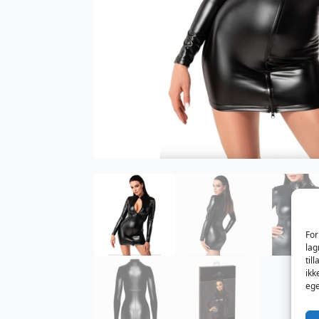
For
lag
til
ikk
ege