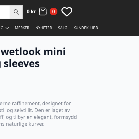
0
kr
0
SC
MERKER
NYHETER
SALG
KUNDEKLUBB
wetlook mini
 sleeves
rne raffinement, designet for
 og selvtillit. Den er laget av
f, og tilbyr en elegant, formsydd
s naturlige kurver.