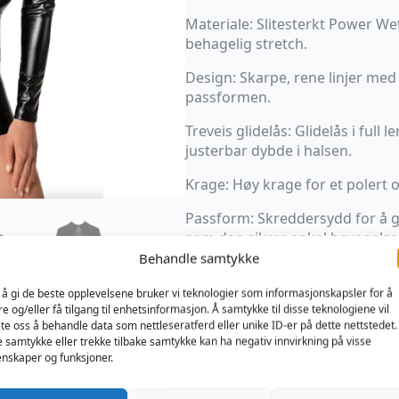
Materiale: Slitesterkt Power We
behagelig stretch.
Design: Skarpe, rene linjer me
passformen.
Treveis glidelås: Glidelås i full 
justerbar dybde i halsen.
Krage: Høy krage for et polert o
Passform: Skreddersydd for å g
som den sikrer enkel bevegelse
Behandle samtykke
Denne kjolen er ideell for ulike 
fasjonable kvelder ute. Den til
 å gi de beste opplevelsene bruker vi teknologier som informasjonskapsler for å
re og/eller få tilgang til enhetsinformasjon. Å samtykke til disse teknologiene vil
som appellerer til trendbevisst
late oss å behandle data som nettleseratferd eller unike ID-er på dette nettstedet.
stil.
e samtykke eller trekke tilbake samtykke kan ha negativ innvirkning på visse
nskaper og funksjoner.
Hovedstoff: 76% polyester, 24% 
Størrelse