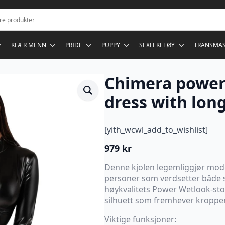
KLÆR MENN
PRIDE
PUPPY
SEXLEKETØY
TRANSMA
Chimera power
dress with long
[yith_wcwl_add_to_wishlist]
979
kr
Denne kjolen legemliggjør mode
personer som verdsetter både stil
høykvalitets Power Wetlook-stof
silhuett som fremhever kroppen
Viktige funksjoner: