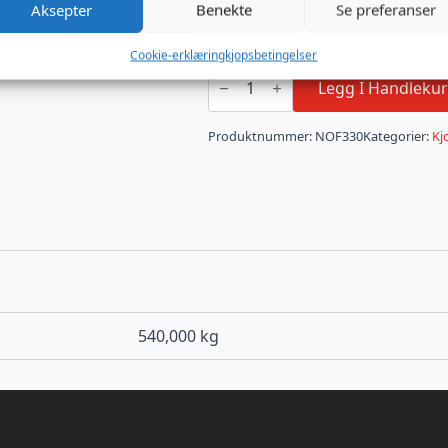
Aksepter
Benekte
Se preferanser
Cookie-erklæring
kjopsbetingelser
Chimera
powerwetlook
Legg I Handlekur
mini
dress
with
Produktnummer:
NOF330
Kategorier:
Kj
long
sleeves
antall
540,000 kg