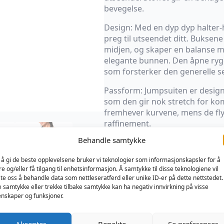
bevegelse.
Design: Med en dyp dyp halter-h
preg til utseendet ditt. Buksen
midjen, og skaper en balanse 
elegante bunnen. Den åpne rygge
som forsterker den generelle se
Passform: Jumpsuiten er design
som den gir nok stretch for ko
fremhever kurvene, mens de fly
raffinement.
Behandle samtykke
Denne jumpsuiten er perfekt for 
glamorøs, og kombinerer sensua
 å gi de beste opplevelsene bruker vi teknologier som informasjonskapsler for å
gjør den ideell for fester, klub
re og/eller få tilgang til enhetsinformasjon. Å samtykke til disse teknologiene vil
der du vil ha alle øyne rettet mo
late oss å behandle data som nettleseratferd eller unike ID-er på dette nettstedet.
e samtykke eller trekke tilbake samtykke kan ha negativ innvirkning på visse
Hovedstoff: 75% poliamid 20% p
nskaper og funksjoner.
Størrelse
Aksepter
Benekte
Se preferanser