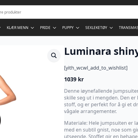
KLÆR MENN
PRIDE
PUPPY
SEXLEKETØY
TRANSMA
Luminara shiny 
[yith_wcwl_add_to_wishlist]
1039
kr
Denne iøynefallende jumpsuiten
skille seg ut i mengden. Den er 
stoff, og er perfekt for å gi et d
vågale arrangementer.
Materiale: Hele jumpsuiten er l
med en subtil gnist, noe som gir
utseende. Stoffet gir en behage