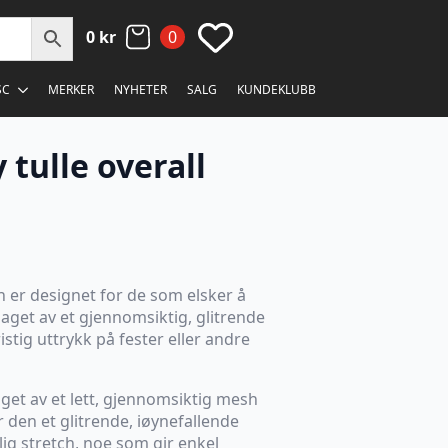
0
kr
0
SC
MERKER
NYHETER
SALG
KUNDEKLUBB
tulle overall
 er designet for de som elsker å
laget av et gjennomsiktig, glitrende
ristig uttrykk på fester eller andre
aget av et lett, gjennomsiktig mesh
 den et glitrende, iøynefallende
lig stretch, noe som gir enkel