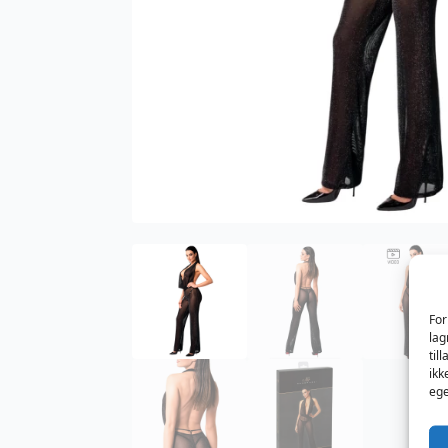
For
lag
til
ikk
ege