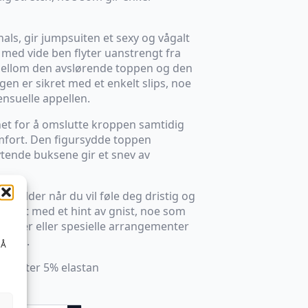
als, gir jumpsuiten et sexy og vågalt
e med vide ben flyter uanstrengt fra
mellom den avslørende toppen og den
n er sikret med et enkelt slips, noe
nsuelle appellen.
et for å omslutte kroppen samtidig
mfort. Den figursydde toppen
tende buksene gir et snev av
kvelder når du vil føle deg dristig og
litet med et hint av gnist, noe som
bkvelder eller spesielle arrangementer
t deg.
 Å
oliester 5% elastan