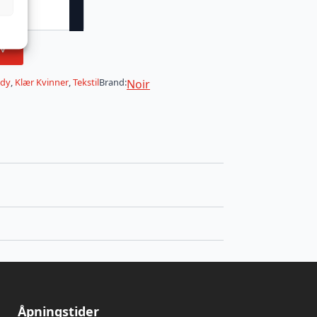
v
dy
,
Klær Kvinner
,
Tekstil
Brand:
Noir
Åpningstider