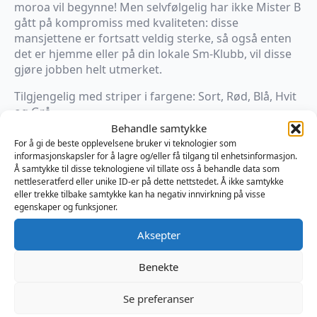
moroa vil begynne! Men selvfølgelig har ikke Mister B
gått på kompromiss med kvaliteten: disse
mansjettene er fortsatt veldig sterke, så også enten
det er hjemme eller på din lokale Sm-Klubb, vil disse
gjøre jobben helt utmerket.
Tilgjengelig med striper i fargene: Sort, Rød, Blå, Hvit
og Grå
Behandle samtykke
Mål:
For å gi de beste opplevelsene bruker vi teknologier som
Bredde: 8 cm / Omkrets Håndledd: ca. 16 – 25 cm
informasjonskapsler for å lagre og/eller få tilgang til enhetsinformasjon.
Å samtykke til disse teknologiene vil tillate oss å behandle data som
nettleseratferd eller unike ID-er på dette nettstedet. Å ikke samtykke
×
eller trekke tilbake samtykke kan ha negativ innvirkning på visse
På vei til lager
egenskaper og funksjoner.
Aksepter
Produktnummer:
MB610470
Kategorier:
BDSM
,
Mansjetter
,
Restraints
Benekte
Brand:
Mister B
Se preferanser