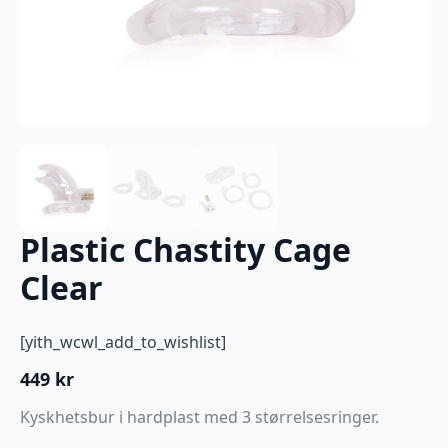
Plastic Chastity Cage
Clear
[yith_wcwl_add_to_wishlist]
449
kr
Kyskhetsbur i hardplast med 3 størrelsesringer.