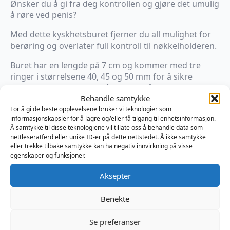
Ønsker du å gi fra deg kontrollen og gjøre det umulig
å røre ved penis?
Med dette kyskhetsburet fjerner du all mulighet for
berøring og overlater full kontroll til nøkkelholderen.
Buret har en lengde på 7 cm og kommer med tre
ringer i størrelsene 40, 45 og 50 mm for å sikre
ballene. Inkludert er også en metallås med to nøkler.
Behandle samtykke
Lett å holde rent og i en ideell størrelse.
For å gi de beste opplevelsene bruker vi teknologier som
informasjonskapsler for å lagre og/eller få tilgang til enhetsinformasjon.
Å samtykke til disse teknologiene vil tillate oss å behandle data som
På lager
nettleseratferd eller unike ID-er på dette nettstedet. Å ikke samtykke
eller trekke tilbake samtykke kan ha negativ innvirkning på visse
Plastic
egenskaper og funksjoner.
Chastity
Legg I Handlekurv
Cage
Aksepter
Clear
antall
Produktnummer:
OPR3330055
Kategorier:
BDSM
,
Hardplast
,
Kukbur
Benekte
Brand:
O-Products
Se preferanser