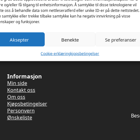
X Party
re og/eller få tilgang til enhetsinformasjon. Å samtykke til disse teknologiene vil
ckets
late oss å behandle data som nettleseratferd eller unike ID-er på dette nettstedet.
e samtykke eller trekke tilbake samtykke kan ha negativ innvirkning på visse
te
nskaper og funksjoner.
Aksepter
Benekte
Se preferanser
Cookie-erklæring
kjopsbetingelser
Informasjon
Min side
Kontakt oss
Om oss
Kjøpsbetingelser
Personvern
Bes
Ønskeliste