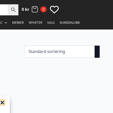
0
kr
0
SC
MERKER
NYHETER
SALG
KUNDEKLUBB