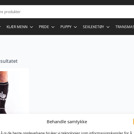
KLÆR MENN
PRIDE
PUPPY
SEXLEKETØY
TRANSMA
sultatet
Behandle samtykke
 å gi de beste opplevelsene bruker vi teknologier som informasjonskapsler for å