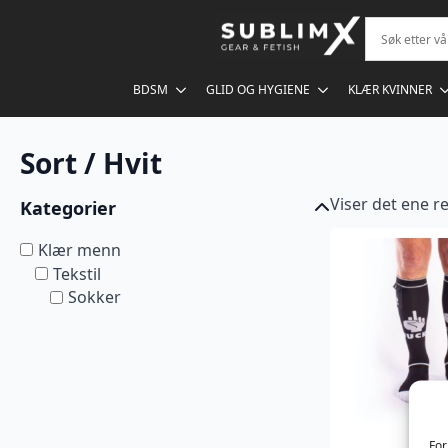
BDSM
GLID OG HYGIENE
KLÆR KVINNER
Sort / Hvit
Viser det ene re
Kategorier
Klær menn
Tekstil
Sokker
For