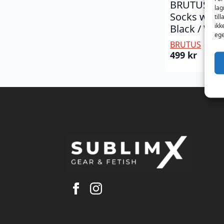
BRUTUS FXX
lag
Socks w. Po
til
ikk
Black / Whi
ege
BRUTUS
499
kr