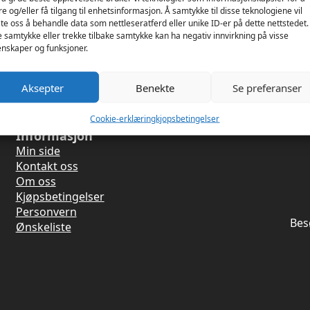
 Wonder
re og/eller få tilgang til enhetsinformasjon. Å samtykke til disse teknologiene vil
late oss å behandle data som nettleseratferd eller unike ID-er på dette nettstedet.
e samtykke eller trekke tilbake samtykke kan ha negativ innvirkning på visse
nskaper og funksjoner.
Aksepter
Benekte
Se preferanser
Cookie-erklæring
kjopsbetingelser
Informasjon
Min side
Kontakt oss
Om oss
Kjøpsbetingelser
Personvern
Bes
Ønskeliste