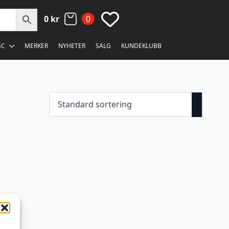
0
kr
0
SC
MERKER
NYHETER
SALG
KUNDEKLUBB