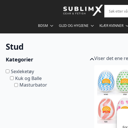
BDSM
GLID OG HYGIENE
KLÆR KVINNER
Stud
Viser det ene re
Kategorier
Sexleketøy
Kuk og Balle
Masturbator
For