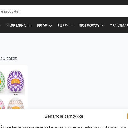
KLÆR MENN
PRIDE
PUPPY
SEXLEKETØY
TRANSMA
sultatet
Behandle samtykke
 å gi de beste opplevelsene bruker vi teknologier som informasjonskapsler for å