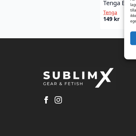
Tenga EGG
lag
til
Tenga
ikk
149
kr
ege