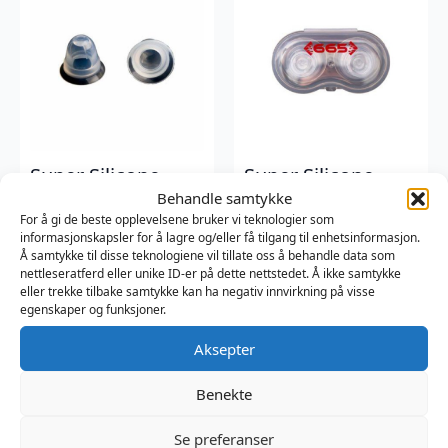
Super Silicone
Super Silicone
Nipple Suckers
Nipple Suckers
Behandle samtykke
Large – Clear
Regular – Clear
For å gi de beste opplevelsene bruker vi teknologier som
informasjonskapsler for å lagre og/eller få tilgang til enhetsinformasjon.
665
665
Å samtykke til disse teknologiene vil tillate oss å behandle data som
349
kr
299
kr
nettleseratferd eller unike ID-er på dette nettstedet. Å ikke samtykke
eller trekke tilbake samtykke kan ha negativ innvirkning på visse
egenskaper og funksjoner.
Aksepter
Benekte
Se preferanser