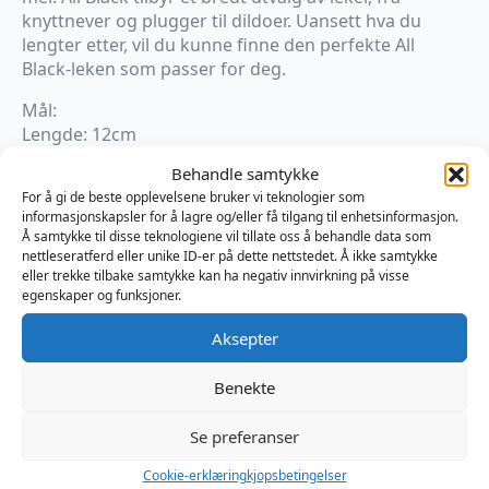
knyttnever og plugger til dildoer. Uansett hva du
lengter etter, vil du kunne finne den perfekte All
Black-leken som passer for deg.
Mål:
Lengde: 12cm
Omkrets: 6,6cm
Behandle samtykke
For å gi de beste opplevelsene bruker vi teknologier som
På lager
informasjonskapsler for å lagre og/eller få tilgang til enhetsinformasjon.
Å samtykke til disse teknologiene vil tillate oss å behandle data som
All
nettleseratferd eller unike ID-er på dette nettstedet. Å ikke samtykke
Black
Legg I Handlekurv
eller trekke tilbake samtykke kan ha negativ innvirkning på visse
Otto
egenskaper og funksjoner.
Dildo
antall
Produktnummer:
MB775113
Aksepter
Kategorier:
Dildo
,
Realistisk
,
Sexleketøy
Brand:
All Black
Benekte
Se preferanser
Omtaler (0)
Cookie-erklæring
kjopsbetingelser