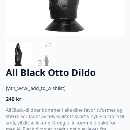
All Black Otto Dildo
[yith_wcwl_add_to_wishlist]
249
kr
All Black-dildoer kommer i alle dine favorittformer og
størrelser, laget av høykvalitets svart vinyl. Fra store til
små, vil disse lekene få deg til å komme tilbake for
mer. All Black tilbyr et bredt utvalg av leker, fra