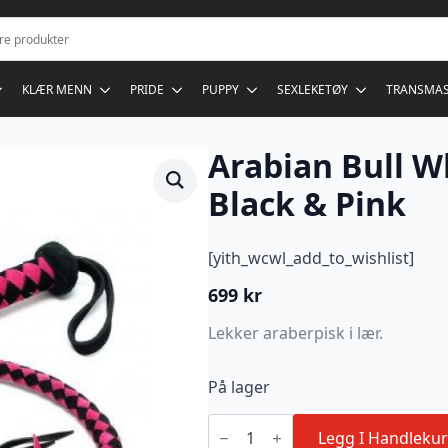
KLÆR MENN
PRIDE
PUPPY
SEXLEKETØY
TRANSMA
Arabian Bull W
Black & Pink
[yith_wcwl_add_to_wishlist]
699
kr
Lekker araberpisk i lær.
På lager
Arabian
Bull
Legg I Handlekur