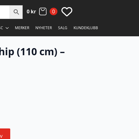
0
kr
0
SC
MERKER
NYHETER
SALG
KUNDEKLUBB
hip (110 cm) –
v