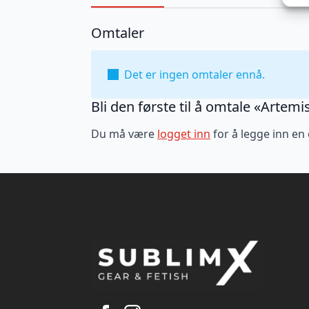
Omtaler
Det er ingen omtaler ennå.
Bli den første til å omtale «Artem
Du må være
logget inn
for å legge inn en