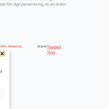
gnet for dyp penetrering, er en drøm
Dildo
,
Realistisk
,
Brand:
Topped
Toys
 Å