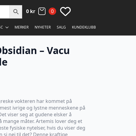
0
kr
0
SC
MERKER
NYHETER
SALG
KUNDEKLUBB
Obsidian – Vacu
le
greske vokteren har kommet på
 mest ivrige og lystne menneskene på
Det viser seg at gudene elsker å
mange måter. Artemis lover deg et
leste fysiske nytelser, hvis du viser deg
i nei til det? Denne kraftige