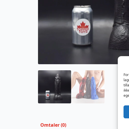
For
lag
til
ikk
ege
Omtaler (0)