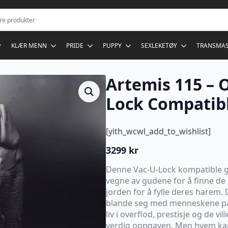
KLÆR MENN
PRIDE
PUPPY
SEXLEKETØY
TRANSMA
Artemis 115 – 
Lock Compatib
[yith_wcwl_add_to_wishlist]
3299
kr
Denne Vac-U-Lock kompatible 
vegne av gudene for å finne de
jorden for å fylle deres harem. 
blande seg med menneskene på 
liv i overflod, prestisje og de vil
verdig oppgaven. Men hvem kan s