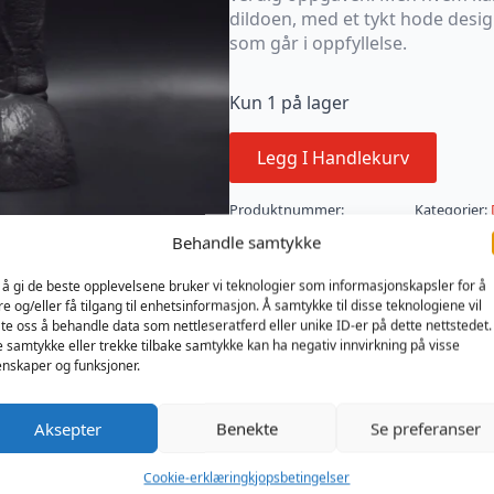
dildoen, med et tykt hode desi
som går i oppfyllelse.
Kun 1 på lager
Legg I Handlekurv
Produktnummer:
Kategorier:
TTART115K
Sexleketøy
Behandle samtykke
 å gi de beste opplevelsene bruker vi teknologier som informasjonskapsler for å
re og/eller få tilgang til enhetsinformasjon. Å samtykke til disse teknologiene vil
late oss å behandle data som nettleseratferd eller unike ID-er på dette nettstedet.
e samtykke eller trekke tilbake samtykke kan ha negativ innvirkning på visse
nskaper og funksjoner.
Aksepter
Benekte
Se preferanser
Cookie-erklæring
kjopsbetingelser