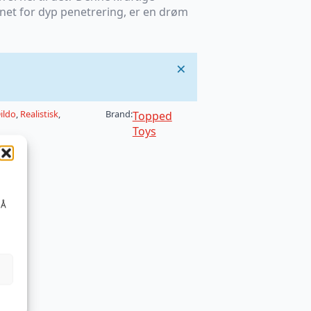
gnet for dyp penetrering, er en drøm
×
ildo
,
Realistisk
,
Brand:
Topped
Toys
 Å