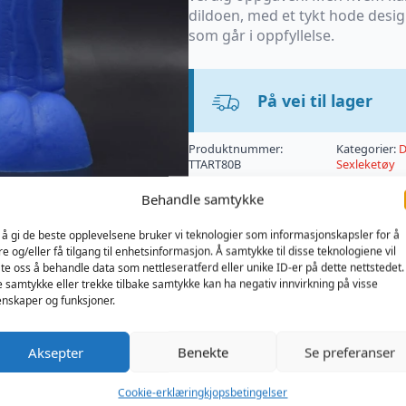
dildoen, med et tykt hode desi
som går i oppfyllelse.
På vei til lager
Produktnummer:
Kategorier:
D
TTART80B
Sexleketøy
Behandle samtykke
 å gi de beste opplevelsene bruker vi teknologier som informasjonskapsler for å
re og/eller få tilgang til enhetsinformasjon. Å samtykke til disse teknologiene vil
late oss å behandle data som nettleseratferd eller unike ID-er på dette nettstedet.
e samtykke eller trekke tilbake samtykke kan ha negativ innvirkning på visse
nskaper og funksjoner.
Aksepter
Benekte
Se preferanser
Cookie-erklæring
kjopsbetingelser