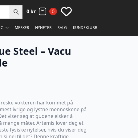
0
kr
0
SC
MERKER
NYHETER
SALG
KUNDEKLUBB
ue Steel – Vacu
le
greske vokteren har kommet på
 mest ivrige og lystne menneskene på
Det viser seg at gudene elsker å
mange måter. Artemis lover deg et
leste fysiske nytelser, hvis du viser deg
i nei til det? Denne kraftige