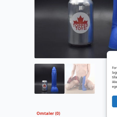
For
lag
til
ikk
ege
Omtaler (0)