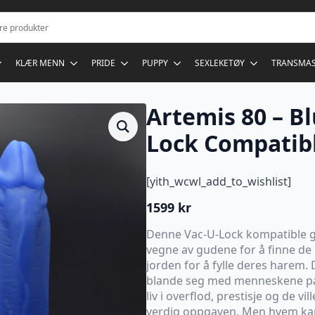
KLÆR MENN
PRIDE
PUPPY
SEXLEKETØY
TRANSMA
Artemis 80 – Bl
Lock Compatib
[yith_wcwl_add_to_wishlist]
1599
kr
Denne Vac-U-Lock kompatible 
vegne av gudene for å finne de
jorden for å fylle deres harem. 
blande seg med menneskene på 
liv i overflod, prestisje og de vil
verdig oppgaven. Men hvem kan s