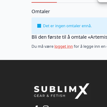
Omtaler
Det er ingen omtaler ennå.
Bli den første til å omtale «Artem
Du må være
logget inn
for å legge inn en