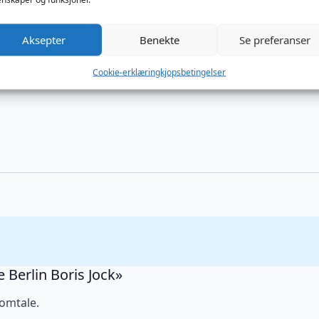
Aksepter
Benekte
Se preferanser
Cookie-erklæring
kjopsbetingelser
e Berlin Boris Jock»
 omtale.