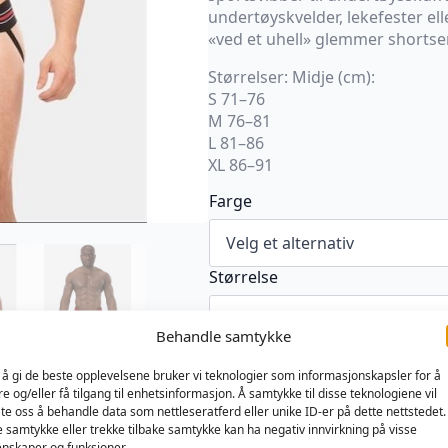
undertøyskvelder, lekefester el
«ved et uhell» glemmer shortse
Størrelser: Midje (cm):
S 71–76
M 76–81
L 81–86
XL 86–91
Farge
Størrelse
Behandle samtykke
Barcode
Berlin
Legg I Handlekur
 å gi de beste opplevelsene bruker vi teknologier som informasjonskapsler for å
Boris
re og/eller få tilgang til enhetsinformasjon. Å samtykke til disse teknologiene vil
Jock
late oss å behandle data som nettleseratferd eller unike ID-er på dette nettstedet.
antall
Produktnummer:
Kategorier:
Jo
e samtykke eller trekke tilbake samtykke kan ha negativ innvirkning på visse
MB40365
Tekstil
nskaper og funksjoner.