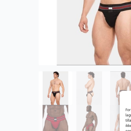
For
lag
til
ikk
ege