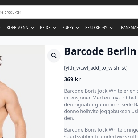
KLÆR MENN
PRIDE
PUPPY
SEXLEKETØY
TRANSMA
Barcode Berlin
[yith_wcwl_add_to_wishlist]
369
kr
Barcode Boris Jock White er en 
intensjoner. Med en myk ribbet
den signatur gummimerkede Bar
denne helhvite joggebuksen usky
den.
Barcode Boris Jock White bringe
sportsvibber til undertøysskuff