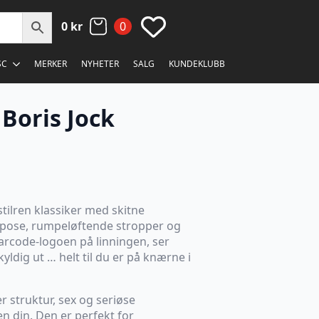
0
kr
0
SC
MERKER
NYHETER
SALG
KUNDEKLUBB
 Boris Jock
stilren klassiker med skitne
 pose, rumpeløftende stropper og
code-logoen på linningen, ser
ldig ut … helt til du er på knærne i
r struktur, sex og seriøse
en din. Den er perfekt for