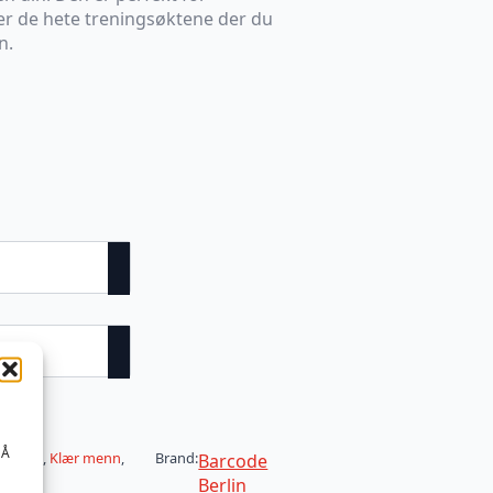
ler de hete treningsøktene der du
n.
v
 Å
ckstrap
,
Klær menn
,
Brand:
Barcode
Berlin