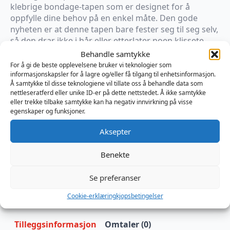
klebrige bondage-tapen som er designet for å
oppfylle dine behov på en enkel måte. Den gode
nyheten er at denne tapen bare fester seg til seg selv,
så den drar ikke i hår eller etterlater noen klissete
rester, slik at du kan nyte opplevelsen uten smerte.
Behandle samtykke
Enten du er ekspert eller nybegynner, med dette
For å gi de beste opplevelsene bruker vi teknologier som
tilbehøret kan du enkelt oppnå dine ønsker og nyte
informasjonskapsler for å lagre og/eller få tilgang til enhetsinformasjon.
Å samtykke til disse teknologiene vil tillate oss å behandle data som
de mest uvanlige stillingene fra komforten av
nettleseratferd eller unike ID-er på dette nettstedet. Å ikke samtykke
soverommet ditt.
eller trekke tilbake samtykke kan ha negativ innvirkning på visse
egenskaper og funksjoner.
×
Aksepter
På vei til lager
Benekte
Produktnummer:
SHOUBT001BLK
Kategorier:
BDSM
,
Restraints
,
Tau og Tape
Se preferanser
Brand:
Ouch!
Cookie-erklæring
kjopsbetingelser
Tilleggsinformasjon
Omtaler (0)