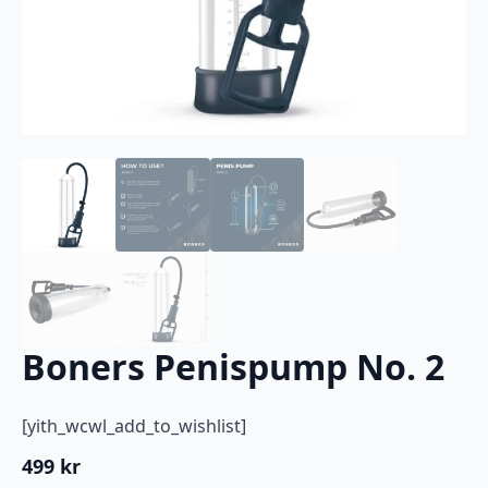
Boners Penispump No. 2
[yith_wcwl_add_to_wishlist]
499
kr