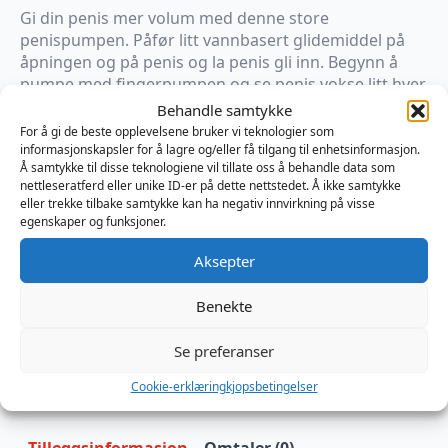
Gi din penis mer volum med denne store
penispumpen. Påfør litt vannbasert glidemiddel på
åpningen og på penis og la penis gli inn. Begynn å
pumpe med fingerpumpen og se penis vokse litt hver
gang. Med utløserknappen for lufttrykk kan du når
Behandle samtykke
som helst utløse vakuumet. Pumpen har en stor
For å gi de beste opplevelsene bruker vi teknologier som
størrelse, noe som gjør den perfekt for mer erfarne
informasjonskapsler for å lagre og/eller få tilgang til enhetsinformasjon.
Å samtykke til disse teknologiene vil tillate oss å behandle data som
brukere.
nettleseratferd eller unike ID-er på dette nettstedet. Å ikke samtykke
eller trekke tilbake samtykke kan ha negativ innvirkning på visse
egenskaper og funksjoner.
På lager
Boners
Aksepter
Penispump
Legg I Handlekurv
No.
Benekte
2
antall
Produktnummer:
ODBON025
Kategorier:
Pumper
,
Pumper - Komplette sett
,
Sexleketøy
Se preferanser
Brand:
Boners
Cookie-erklæring
kjopsbetingelser
Tilleggsinformasjon
Omtaler (0)