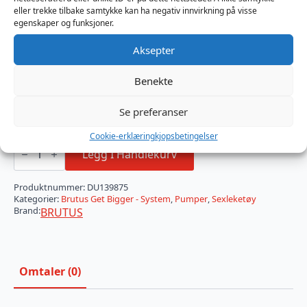
eller trekke tilbake samtykke kan ha negativ innvirkning på visse
BRUTUS Penis Cylinder er tilgjengelig i to størrelser:
egenskaper og funksjoner.
• Nybegynner: 9 x 2 tommer (lengde x indre
Aksepter
diameter): 23 x 5 cm.
• Viderekommen: 9 x 2,5 tommer (lengde x indre
Benekte
diameter): 23 x 6,4 cm.
Se preferanser
På lager
Cookie-erklæring
kjopsbetingelser
BRUTUS
Get
Legg I Handlekurv
BIGGER
Premium
Penis
Produktnummer:
DU139875
Cylinder
Kategorier:
Brutus Get Bigger - System
,
Pumper
,
Sexleketøy
9
Brand:
BRUTUS
x
2
inch
antall
Omtaler (0)