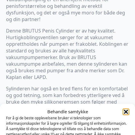
penisforstørrelse og behandling av erektil
dysfunksjon, og det er også mye moro for både deg
og din partner!
Denne BRUTUS Penis Cylinder er av høy kvalitet.
Hurtigkoblingsventilen sørger for at vakuumet
opprettholdes når pumpen er frakoblet. Koblingen er
standard og brukes av alle høykvalitets
vakuumpumpemerker. Bruk av BRUTUS
vakuumpumpe anbefales, men denne sylinderen kan
også brukes med pumper fra andre merker som Dr.
Kaplan eller LAPD.
Sylinderen har også en bred flens for en komfortabel
og god tetning, som kan forbedres ytterligere ved å
bruke den myke silikoneremsen som følger med
produktet.
Behandle samtykke
For å gi de beste opplevelsene bruker vi teknologier som
Resultatet av penisforstørrelsen kan måles med
informasjonskapsler for å lagre og/eller få tilgang til enhetsinformasjon.
linjalen (tommer / cm) som er trykket på sylinderen
Å samtykke til disse teknologiene vil tillate oss å behandle data som
for din bekvemmelighet.
nettleseratferd eller unike ID-er på dette nettstedet. Å ikke samtykke