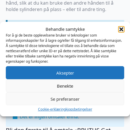
hånd, slik at du kan bruke den andre hånden til å
holde sylinderen på plass – eller til andre ting.
×
Behandle samtykke
På vei til lager
For å gi de beste opplevelsene bruker vi teknologier som
informasjonskapsler for å lagre og/eller få tilgang til enhetsinformasjon.
Produktnummer:
DU138979
Å samtykke til disse teknologiene vil tillate oss å behandle data som
Kategorier:
Brutus Get Bigger - System
,
Pumper
,
Sexleketøy
nettleseratferd eller unike ID-er på dette nettstedet. Å ikke samtykke
Brand:
BRUTUS
eller trekke tilbake samtykke kan ha negativ innvirkning på visse
egenskaper og funksjoner.
Aksepter
Omtaler (0)
Benekte
Omtaler
Se preferanser
Cookie-erklæring
kjopsbetingelser
Det er ingen omtaler ennå.