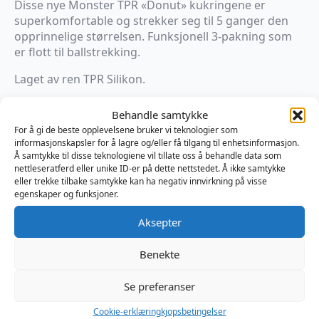
Disse nye Monster TPR «Donut» kukringene er
superkomfortable og strekker seg til 5 ganger den
opprinnelige størrelsen. Funksjonell 3-pakning som
er flott til ballstrekking.
Laget av ren TPR Silikon.
Produsert i USA
Behandle samtykke
For å gi de beste opplevelsene bruker vi teknologier som
informasjonskapsler for å lagre og/eller få tilgang til enhetsinformasjon.
På lager
Å samtykke til disse teknologiene vil tillate oss å behandle data som
Chubby
nettleseratferd eller unike ID-er på dette nettstedet. Å ikke samtykke
Rubber
Legg I Handlekurv
eller trekke tilbake samtykke kan ha negativ innvirkning på visse
Cockring
egenskaper og funksjoner.
3-
Pack
Produktnummer:
DU137839
Aksepter
-
Kategorier:
Kuk og Balle
,
Kukring
,
Sexleketøy
Black
Brand:
Sport Fucker
antall
Benekte
Se preferanser
Omtaler (0)
Cookie-erklæring
kjopsbetingelser