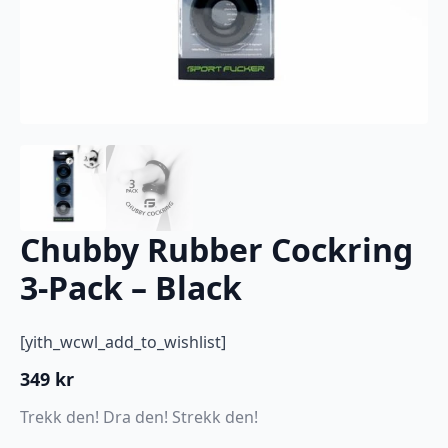
Chubby Rubber Cockring
3-Pack – Black
[yith_wcwl_add_to_wishlist]
349
kr
Trekk den! Dra den! Strekk den!